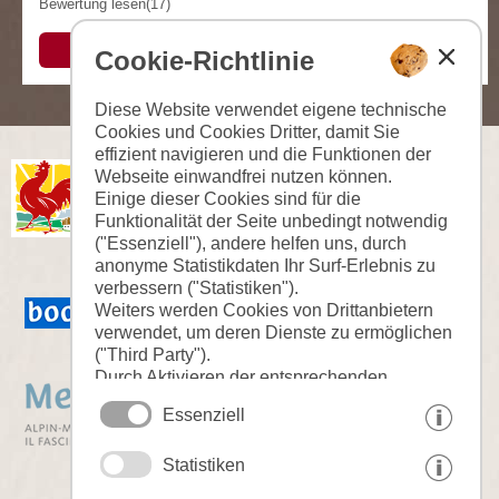
Bewertung lesen(17)
URLAUB AUF DEM BAUERNHOF
Cookie-Richtlinie
Roter Hahn - Bauernhofurlaub
Diese Website verwendet eigene technische
Cookies und Cookies Dritter, damit Sie
effizient navigieren und die Funktionen der
Webseite einwandfrei nutzen können.
Einige dieser Cookies sind für die
Funktionalität der Seite unbedingt notwendig
("Essenziell"), andere helfen uns, durch
anonyme Statistikdaten Ihr Surf-Erlebnis zu
verbessern ("Statistiken").
Weiters werden Cookies von Drittanbietern
verwendet, um deren Dienste zu ermöglichen
("Third Party").
Durch Aktivieren der entsprechenden
Schaltflächen entscheiden Sie selbst, welche
Essenziell
Cookies zum Einsatz kommen.
Durch den Klick auf "Alle akzeptieren",
Statistiken
"Auswahl speichern" oder "Auswahl
ablehnen" erklären Sie, dass Sie den Einsatz